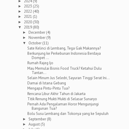
2024
(9)
►
2023
(25)
►
2022
(40)
►
2021
(1)
►
2020
(30)
►
2019
(80)
▼
December
(4)
►
November
(9)
►
October
(11)
▼
Sate Kelinci di Lembang, Tega Gak Makannya?
Berkunjung ke Perkebunan Indonesia Berdaya
Dompet ...
Rumah Rajeg Ijo
Mau Memulai Bisnis Food Truck? Ketahui Dulu
Tantan...
Selain Minum Jus Seledri, Sayuran Tinggi Serat Ini...
Damai di Istana Gebang
Mengapa Pintu-Pintu Tua?
Rencana Libur Akhir Tahun di Jakarta
Titik Renung Mukti Mukti di Selasar Sunaryo
Pernah Ada Pengalaman Horor Mengunjungi
Bangunan Tua?
Bolu Susu Lembang dan Tokonya yang ke Sepuluh
September
(8)
►
August
(5)
►