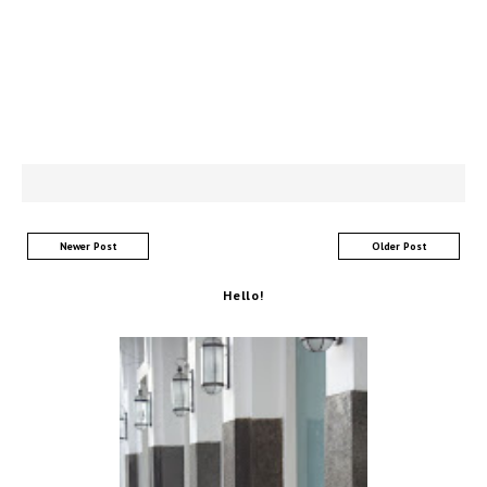
Newer Post
Older Post
Hello!