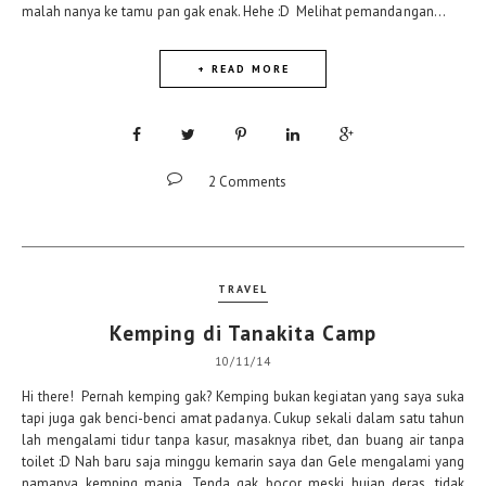
malah nanya ke tamu pan gak enak. Hehe :D Melihat pemandangan...
+ READ MORE
2 Comments
TRAVEL
Kemping di Tanakita Camp
10/11/14
Hi there! Pernah kemping gak? Kemping bukan kegiatan yang saya suka
tapi juga gak benci-benci amat padanya. Cukup sekali dalam satu tahun
lah mengalami tidur tanpa kasur, masaknya ribet, dan buang air tanpa
toilet :D Nah baru saja minggu kemarin saya dan Gele mengalami yang
namanya kemping manja. Tenda gak bocor meski hujan deras, tidak