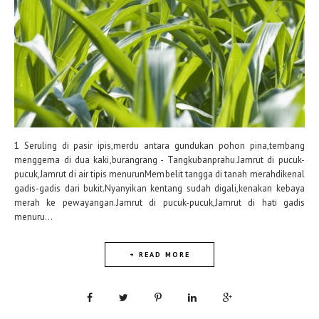
1 Seruling di pasir ipis,merdu antara gundukan pohon pina,tembang
menggema di dua kaki,burangrang - Tangkubanprahu.Jamrut di pucuk-
pucuk,Jamrut di air tipis menurunMembelit tangga di tanah merahdikenal
gadis-gadis dari bukit.Nyanyikan kentang sudah digali,kenakan kebaya
merah ke pewayangan.Jamrut di pucuk-pucuk,Jamrut di hati gadis
menuru...
+ READ MORE