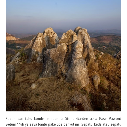
Sudah cari tahu kondisi medan di Stone Garden a.k.a Pasir Pawon?
Belum? Nih ya saya bantu pake tips berikut ini. Sepatu: keds atau sepatu