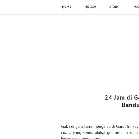
HOME
HELLO!
STORY
FO
24 Jam di G
Bandu
Gak sengaja kami menginap di Garut. Ini ka
cuaca yang sendu akibat gerimis dan kabu
kesan yang mendalam.