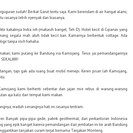
guguran sudah! Berkat Garut tentu saja. Kami berendam di air hangat alami,
tu rasanya lebih nyenyak dari biasanya.
tir kakaknya Indra nih (makasih banget, Teh :D). Hotel kecil di Cipanas yang
enang segala mah atuh tidak kecil kan. Kamarnya berbentuk cottage. Ada
igir tanpa risih hahaha.
-makan, kami pulang ke Bandung via Kamojang. Terus ya pemandangannya
EKALIIIIII!
dangan, tapi gak ada ruang buat mobil menepi. Keren pisan lah Kamojang,
itu.
Kamojang kami berhenti sebentar dan jajan mie rebus di warung-warung
tan aja kalo dari tempat kami makan.
angnya, waduh senangnya hati ini rasanya tentram.
er. Banyak pipa-pipa gede, pabrik geothermal, dan perkantoran Indonesia
g yang epik banget karena pemandangan dari jembatan ini ke arah Bandung
enggantikan tanjakan curam terjal bernama Tanjakan Monteng.