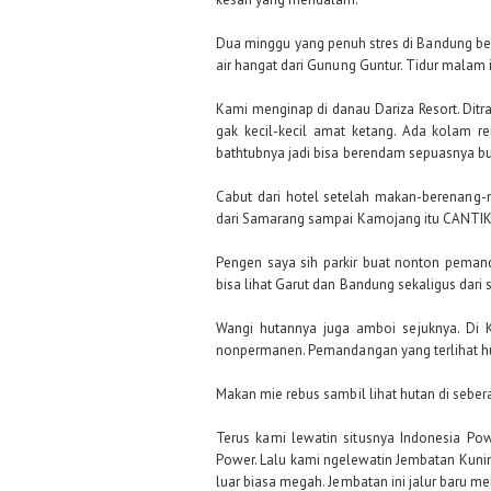
Dua minggu yang penuh stres di Bandung ber
air hangat dari Gunung Guntur. Tidur malam i
Kami menginap di danau Dariza Resort. Ditrak
gak kecil-kecil amat ketang. Ada kolam r
bathtubnya jadi bisa berendam sepuasnya bul
Cabut dari hotel setelah makan-berenang
dari Samarang sampai Kamojang itu CANTIK S
Pengen saya sih parkir buat nonton peman
bisa lihat Garut dan Bandung sekaligus dari s
Wangi hutannya juga amboi sejuknya. Di 
nonpermanen. Pemandangan yang terlihat hu
Makan mie rebus sambil lihat hutan di seber
Terus kami lewatin situsnya Indonesia Pow
Power.
Lalu
kami ngelewatin Jembatan Kunin
luar biasa megah.
Jembatan ini jalur baru m