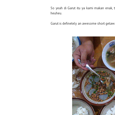
So yeah di Garut itu ya kami makan enak,
heuheu.
Garut is definetely an awesome short geta