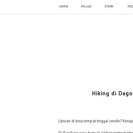
HOME
HELLO!
STORY
FO
Hiking di Dago
Liburan di kota tempat tinggal sendiri? Ken
Di Bandung juga banyak pilihan tempat libu