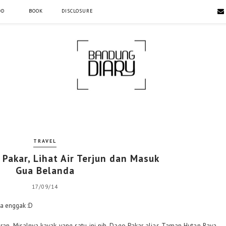
OD
BOOK
DISCLOSURE
TRAVEL
 Pakar, Lihat Air Terjun dan Masuk
Gua Belanda
17/09/14
apa enggak :D
ran. Misalnya kayak yang satu ini nih. Dago Pakar alias Taman Hutan Raya