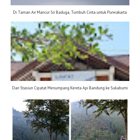
Di Taman Air Mancur Sri Baduga, Tumbuh Cinta untuk Purwakarta
Dari Stasiun Cipatat Menumpang Kereta Api Bandung ke Sukabumi