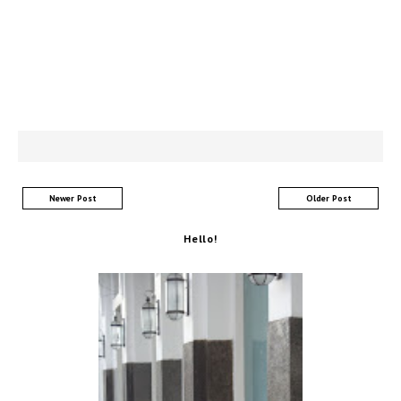
Newer Post
Older Post
Hello!