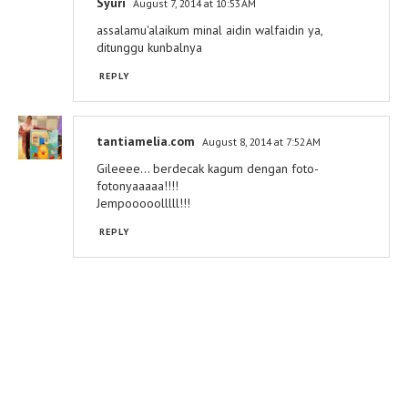
Syuri
August 7, 2014 at 10:53 AM
assalamu'alaikum minal aidin walfaidin ya,
ditunggu kunbalnya
REPLY
tantiamelia.com
August 8, 2014 at 7:52 AM
Gileeee... berdecak kagum dengan foto-
fotonyaaaaa!!!!
Jempooooolllll!!!
REPLY