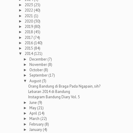
2023
(25)
►
2022
(40)
►
2021
(1)
►
2020
(30)
►
2019
(80)
►
2018
(45)
►
2017
(74)
►
2016
(140)
►
2015
(84)
►
2014
(121)
▼
December
(7)
►
November
(8)
►
October
(8)
►
September
(17)
►
August
(3)
▼
Orang Bandung di Braga Pada Ngapain, sih?
Lebaran 2014 di Bandung
Instagram Bandung Diary Vol. 5
June
(9)
►
May
(21)
►
April
(14)
►
March
(22)
►
February
(8)
►
January
(4)
►