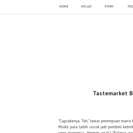
HOME
HELLO!
STORY
FO
Tastemarket B
"Cupcakenya, Teh," tawar perempuan mani
Modis pula. Lebih cocok jadi pembeli keti
versi testernya. Hmmm enak! "Belinya na