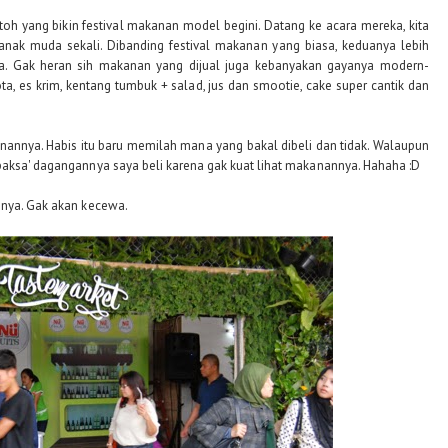
toh yang bikin festival makanan model begini. Datang ke acara mereka, kita
ak muda sekali. Dibanding festival makanan yang biasa, keduanya lebih
 Gak heran sih makanan yang dijual juga kebanyakan gayanya modern-
ota, es krim, kentang tumbuk + salad, jus dan smootie, cake super cantik dan
nannya. Habis itu baru memilah mana yang bakal dibeli dan tidak. Walaupun
paksa' dagangannya saya beli karena gak kuat lihat makanannya. Hahaha :D
nnya. Gak akan kecewa.