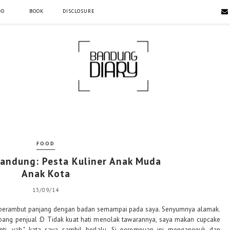
OD
BOOK
DISCLOSURE
FOOD
andung: Pesta Kuliner Anak Muda
Anak Kota
13/09/14
s berambut panjang dengan badan semampai pada saya. Senyumnya alamak.
mbang penjual :D Tidak kuat hati menolak tawarannya, saya makan cupcake
nti, yah," kata saya sambil berlalu. Si perempuan ini mengangguk dan