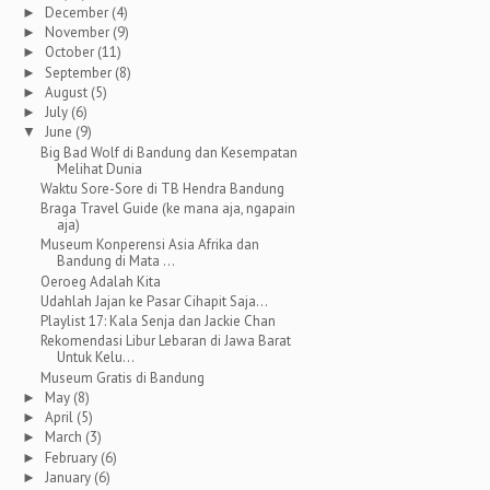
December
(4)
►
November
(9)
►
October
(11)
►
September
(8)
►
August
(5)
►
July
(6)
►
June
(9)
▼
Big Bad Wolf di Bandung dan Kesempatan
Melihat Dunia
Waktu Sore-Sore di TB Hendra Bandung
Braga Travel Guide (ke mana aja, ngapain
aja)
Museum Konperensi Asia Afrika dan
Bandung di Mata ...
Oeroeg Adalah Kita
Udahlah Jajan ke Pasar Cihapit Saja...
Playlist 17: Kala Senja dan Jackie Chan
Rekomendasi Libur Lebaran di Jawa Barat
Untuk Kelu...
Museum Gratis di Bandung
May
(8)
►
April
(5)
►
March
(3)
►
February
(6)
►
January
(6)
►