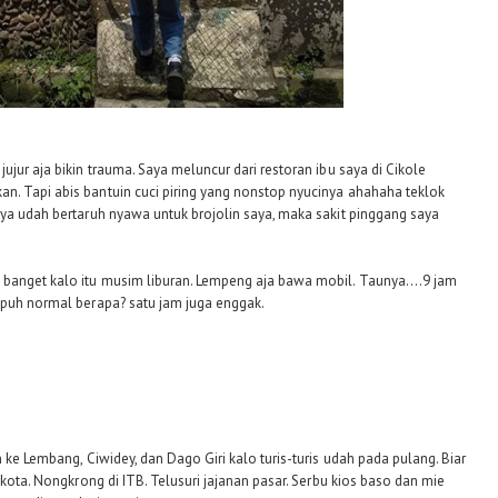
ujur aja bikin trauma. Saya meluncur dari restoran ibu saya di Cikole
n. Tapi abis bantuin cuci piring yang nonstop nyucinya ahahaha teklok
aya udah bertaruh nyawa untuk brojolin saya, maka sakit pinggang saya
 banget kalo itu musim liburan. Lempeng aja bawa mobil. Taunya....9 jam
mpuh normal berapa? satu jam juga enggak.
n ke Lembang, Ciwidey, dan Dago Giri kalo turis-turis udah pada pulang. Biar
 kota. Nongkrong di ITB. Telusuri jajanan pasar. Serbu kios baso dan mie