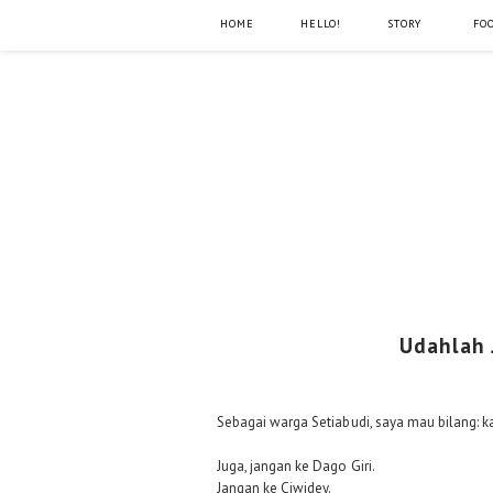
HOME
HELLO!
STORY
FO
Udahlah J
Sebagai warga Setiabudi, saya mau bilang: k
Juga, jangan ke Dago Giri.
Jangan ke Ciwidey.