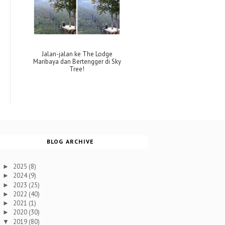
Jalan-jalan ke The Lodge
Maribaya dan Bertengger di Sky
Tree!
BLOG ARCHIVE
2025
(8)
►
2024
(9)
►
2023
(25)
►
2022
(40)
►
2021
(1)
►
2020
(30)
►
2019
(80)
▼