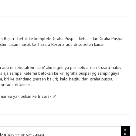
rsan Bajuri - belok ke kompleks Graha Puspa - keluar dari Graha Puspa
asturi. Jalan masuk ke Trizara Resorts ada di sebelah kanan
 ada di sebelah kiri kan? aku ingetnya pas keluar dari trizara, habis
rus aja sampai ketemu belokan ke kiri (graha puspa) yg sampingnya
a, kiri ke bandung (sersan bajuri). kalo begitu dari graha puspa,
ort ada di kanan...
 narnia ya? bukan ke trizara? :P
log
July 12, 2016 at 7:40 AM