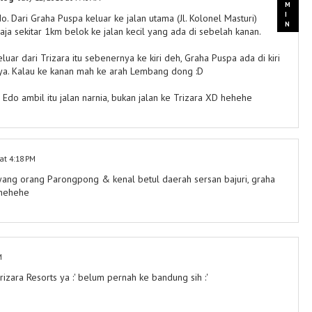
o. Dari Graha Puspa keluar ke jalan utama (Jl. Kolonel Masturi)
s aja sekitar 1km belok ke jalan kecil yang ada di sebelah kanan.
uar dari Trizara itu sebenernya ke kiri deh, Graha Puspa ada di kiri
ya. Kalau ke kanan mah ke arah Lembang dong :D
 Edo ambil itu jalan narnia, bukan jalan ke Trizara XD hehehe
 at 4:18 PM
 yang orang Parongpong & kenal betul daerah sersan bajuri, graha
ehehehe
M
rizara Resorts ya :' belum pernah ke bandung sih :'