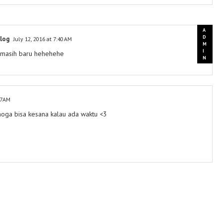
log
July 12, 2016 at 7:40 AM
 masih baru hehehehe
07 AM
oga bisa kesana kalau ada waktu <3