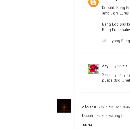
Kebalik, Bang Ed
ambil kiri. Luru
Bang Edo pas kel
Bang Edo soaln
Jalan yang Bang
dey
July 12, 2016
Sini tanya saya
puspa dsk ... h
efo.teo
July 2, 2016 at 1:38 A
Duuuh, aku kok kurang tau T
REPLY