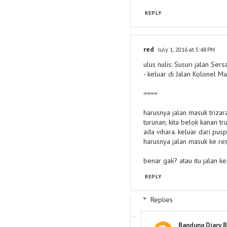
REPLY
red
July 1, 2016 at 5:48 PM
ulus nulis: Susuri jalan Se
- keluar di Jalan Kolonel M
====
harusnya jalan masuk trizara
turunan, kita belok kanan t
ada vihara. keluar dari pusp
harusnya jalan masuk ke res
benar gak? atau itu jalan ke
REPLY
Replies
Bandung Diary B