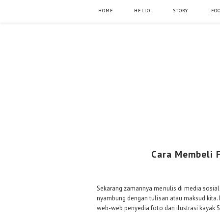
HOME
HELLO!
STORY
FO
Cara Membeli F
Sekarang zamannya menulis di media sosial di
nyambung dengan tulisan atau maksud kita. N
web-web penyedia foto dan ilustrasi kayak S