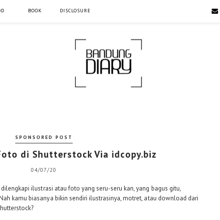
OD
BOOK
DISCLOSURE
SPONSORED POST
oto di Shutterstock Via idcopy.biz
04/07/20
lengkapi ilustrasi atau foto yang seru-seru kan, yang bagus gitu,
ah kamu biasanya bikin sendiri ilustrasinya, motret, atau download dari
hutterstock?