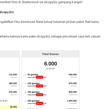
 membeli foto di Shutterstock via idcopy.biz gampang banget!
dcopy.biz
mengaktifkan fitur download. Nanti keluar halaman pilihan paket. Nah kamu
ertama kalinya kamu pake idcopy.biz, sebagai percobaan saya beli satuan