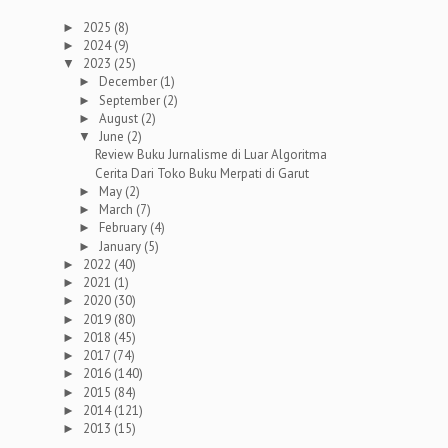
2025
(8)
►
2024
(9)
►
2023
(25)
▼
December
(1)
►
September
(2)
►
August
(2)
►
June
(2)
▼
Review Buku Jurnalisme di Luar Algoritma
Cerita Dari Toko Buku Merpati di Garut
May
(2)
►
March
(7)
►
February
(4)
►
January
(5)
►
2022
(40)
►
2021
(1)
►
2020
(30)
►
2019
(80)
►
2018
(45)
►
2017
(74)
►
2016
(140)
►
2015
(84)
►
2014
(121)
►
2013
(15)
►