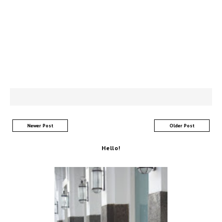
Newer Post
Older Post
Hello!