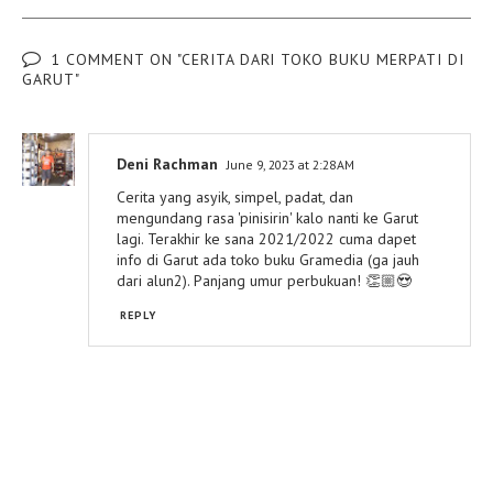
1 COMMENT ON "CERITA DARI TOKO BUKU MERPATI DI
GARUT"
Deni Rachman
June 9, 2023 at 2:28 AM
Cerita yang asyik, simpel, padat, dan
mengundang rasa 'pinisirin' kalo nanti ke Garut
lagi. Terakhir ke sana 2021/2022 cuma dapet
info di Garut ada toko buku Gramedia (ga jauh
dari alun2). Panjang umur perbukuan! 👏🏼😍
REPLY