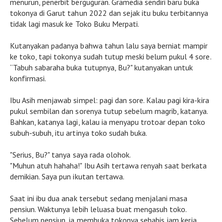
menurun, penerbit berguguran. Gramedia sendiri baru buka
tokonya di Garut tahun 2022 dan sejak itu buku terbitannya
tidak lagi masuk ke Toko Buku Merpati.
Kutanyakan padanya bahwa tahun lalu saya berniat mampir
ke toko, tapi tokonya sudah tutup meski belum pukul 4 sore.
“Tabuh sabaraha buka tutupnya, Bu?" kutanyakan untuk
konfirmasi.
Ibu Asih menjawab simpel: pagi dan sore. Kalau pagi kira-kira
pukul sembilan dan sorenya tutup sebelum magrib, katanya.
Bahkan, katanya lagi, kalau ia menyapu trotoar depan toko
subuh-subuh, itu artinya toko sudah buka.
"Serius, Bu?" tanya saya rada olohok.
"Muhun atuh hahaha!" Ibu Asih tertawa renyah saat berkata
demikian. Saya pun ikutan tertawa.
Saat ini ibu dua anak tersebut sedang menjalani masa
pensiun. Waktunya lebih leluasa buat mengasuh toko.
Sebelum pensiun, ia membuka tokonya sehabis jam kerja