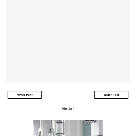
Newer Post
Older Post
Hello!