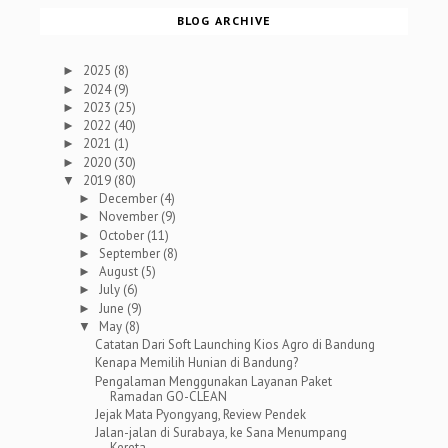
BLOG ARCHIVE
2025
(8)
►
2024
(9)
►
2023
(25)
►
2022
(40)
►
2021
(1)
►
2020
(30)
►
2019
(80)
▼
December
(4)
►
November
(9)
►
October
(11)
►
September
(8)
►
August
(5)
►
July
(6)
►
June
(9)
►
May
(8)
▼
Catatan Dari Soft Launching Kios Agro di Bandung
Kenapa Memilih Hunian di Bandung?
Pengalaman Menggunakan Layanan Paket
Ramadan GO-CLEAN
Jejak Mata Pyongyang, Review Pendek
Jalan-jalan di Surabaya, ke Sana Menumpang
Kereta