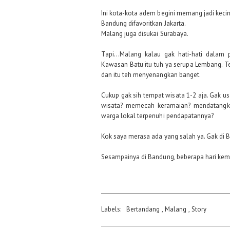
Ini kota-kota adem begini memang jadi keci
Bandung difavoritkan Jakarta.
Malang juga disukai Surabaya.
Tapi...Malang kalau gak hati-hati dalam
Kawasan Batu itu tuh ya serupa Lembang. Te
dan itu teh menyenangkan banget.
Cukup gak sih tempat wisata 1-2 aja. Gak usa
wisata? memecah keramaian? mendatangka
warga lokal terpenuhi pendapatannya?
Kok saya merasa ada yang salah ya. Gak di B
Sesampainya di Bandung, beberapa hari kemud
Labels:
Bertandang
,
Malang
,
Story