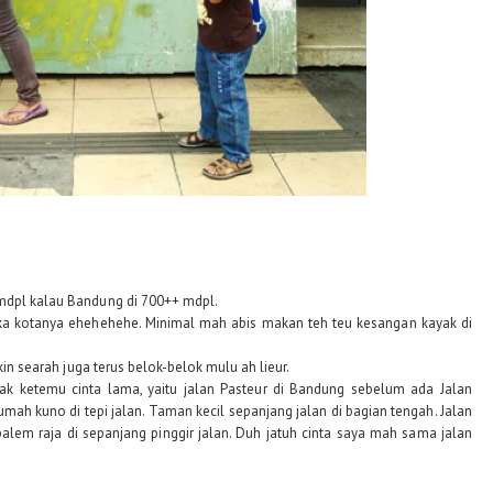
 mdpl kalau Bandung di 700++ mdpl.
uka kotanya ehehehehe. Minimal mah abis makan teh teu kesangan kayak di
ikin searah juga terus belok-belok mulu ah lieur.
yak ketemu cinta lama, yaitu jalan Pasteur di Bandung sebelum ada Jalan
mah kuno di tepi jalan. Taman kecil sepanjang jalan di bagian tengah. Jalan
alem raja di sepanjang pinggir jalan. Duh jatuh cinta saya mah sama jalan