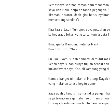
Semestinya seorang teman baru menemani p
saya dan Nabil berjalan tanpa pegangan. 
ditemani narator. Udah gitu harus nyebra
menyebrang sendiri :D
Kira-kira di Jalan Tumapel, saya putuskan 
ke beberapa lokasi yang tercantum di peta.
Buat apa ke Kampung Pelangi, Mas?
Buat foto-foto, Mbak.
Euuurrr... kami sudah berhenti di mulut 
Sebab saya sudah punya tujuan sendiri dan
bukan favorit saya. Kecuali kampung yang di
Hampa banget nih jalan di Malang. Kayak
yang malahan terasa begitu 'penuh'.
Saya udah bilang sih sama Indra, pengen bal
saya lewatkan saja, lebih seru main di w
kunonya. Nanti mah wajib ditemenin warga lo