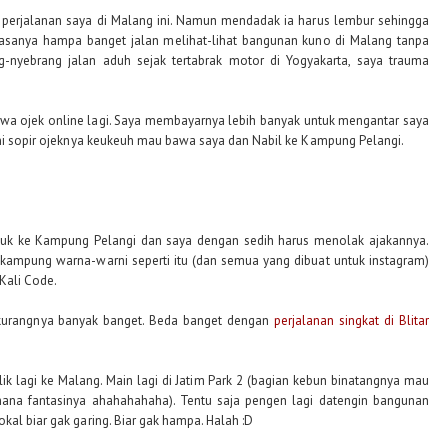
erjalanan saya di Malang ini. Namun mendadak ia harus lembur sehingga
Rasanya hampa banget jalan melihat-lihat bangunan kuno di Malang tanpa
ng-nyebrang jalan aduh sejak tertabrak motor di Yogyakarta, saya trauma
sewa ojek online lagi. Saya membayarnya lebih banyak untuk mengantar saya
 Ini sopir ojeknya keukeuh mau bawa saya dan Nabil ke Kampung Pelangi.
masuk ke Kampung Pelangi dan saya dengan sedih harus menolak ajakannya.
 kampung warna-warni seperti itu (dan semua yang dibuat untuk instagram)
 Kali Code.
 kurangnya banyak banget. Beda banget dengan
perjalanan singkat di Blitar
ik lagi ke Malang. Main lagi di Jatim Park 2 (bagian kebun binatangnya mau
ahana fantasinya ahahahahaha). Tentu saja pengen lagi datengin bangunan
kal biar gak garing. Biar gak hampa. Halah :D