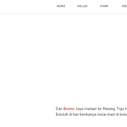
HOME
HELLO!
STORY
FO
Dari
Bromo
saya mampir ke Malang. Tiga har
Barulah di hari berikutnya mulai main di ko