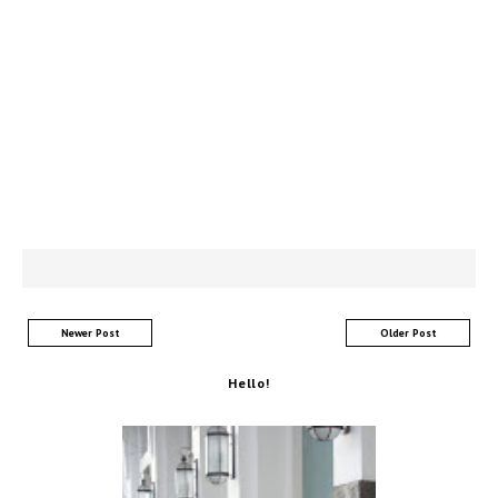
Newer Post
Older Post
Hello!