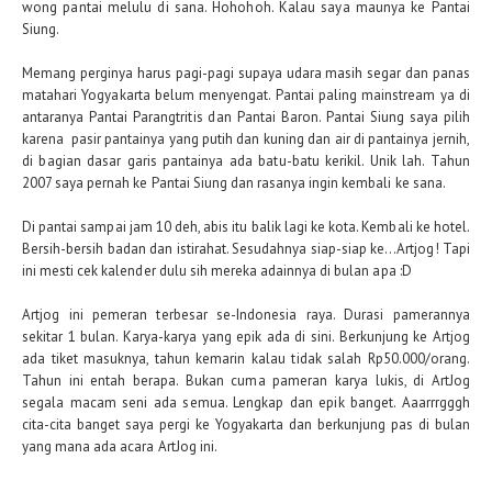
wong pantai melulu di sana. Hohohoh. Kalau saya maunya ke Pantai
Siung.
Memang perginya harus pagi-pagi supaya udara masih segar dan panas
matahari Yogyakarta belum menyengat. Pantai paling mainstream ya di
antaranya Pantai Parangtritis dan Pantai Baron. Pantai Siung saya pilih
karena pasir pantainya yang putih dan kuning dan air di pantainya jernih,
di bagian dasar garis pantainya ada batu-batu kerikil. Unik lah. Tahun
2007 saya pernah ke Pantai Siung dan rasanya ingin kembali ke sana.
Di pantai sampai jam 10 deh, abis itu balik lagi ke kota. Kembali ke hotel.
Bersih-bersih badan dan istirahat. Sesudahnya siap-siap ke…Artjog! Tapi
ini mesti cek kalender dulu sih mereka adainnya di bulan apa :D
Artjog ini pemeran terbesar se-Indonesia raya. Durasi pamerannya
sekitar 1 bulan. Karya-karya yang epik ada di sini. Berkunjung ke Artjog
ada tiket masuknya, tahun kemarin kalau tidak salah Rp50.000/orang.
Tahun ini entah berapa. Bukan cuma pameran karya lukis, di ArtJog
segala macam seni ada semua. Lengkap dan epik banget. Aaarrrgggh
cita-cita banget saya pergi ke Yogyakarta dan berkunjung pas di bulan
yang mana ada acara ArtJog ini.