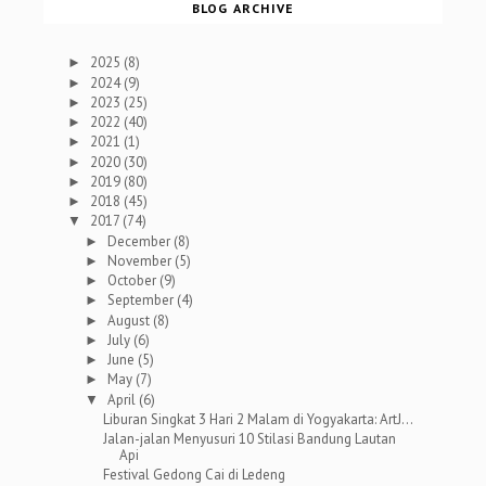
BLOG ARCHIVE
2025
(8)
►
2024
(9)
►
2023
(25)
►
2022
(40)
►
2021
(1)
►
2020
(30)
►
2019
(80)
►
2018
(45)
►
2017
(74)
▼
December
(8)
►
November
(5)
►
October
(9)
►
September
(4)
►
August
(8)
►
July
(6)
►
June
(5)
►
May
(7)
►
April
(6)
▼
Liburan Singkat 3 Hari 2 Malam di Yogyakarta: ArtJ...
Jalan-jalan Menyusuri 10 Stilasi Bandung Lautan
Api
Festival Gedong Cai di Ledeng