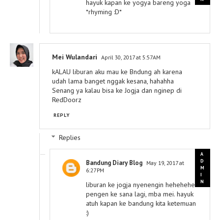
hayuk kapan ke yogya bareng yoga
*rhyming :D*
Mei Wulandari
April 30, 2017 at 5:57 AM
kALAU liburan aku mau ke Bndung ah karena
udah lama banget nggak kesana, hahahha
Senang ya kalau bisa ke Jogja dan nginep di
RedDoorz
REPLY
Replies
Bandung Diary Blog
May 19, 2017 at
6:27 PM
liburan ke jogja nyenengin hehehehe
pengen ke sana lagi, mba mei. hayuk
atuh kapan ke bandung kita ketemuan
:)