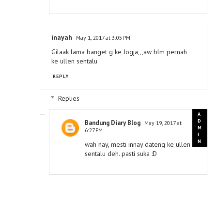
inayah
May 1, 2017 at 3:05 PM
Gilaak lama banget g ke Jogja,,,aw blm pernah
ke ullen sentalu
REPLY
Replies
Bandung Diary Blog
May 19, 2017 at
6:27 PM
wah nay, mesti innay dateng ke ullen
sentalu deh. pasti suka :D