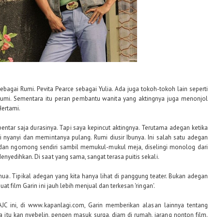
bagai Rumi. Pevita Pearce sebagai Yulia. Ada juga tokoh-tokoh lain seperti
Rumi. Sementara itu peran pembantu wanita yang aktingnya juga menonjol
Hertami.
ebentar saja durasinya. Tapi saya kepincut aktingnya. Terutama adegan ketika
 nyanyi dan memintanya pulang. Rumi diusir Ibunya. Ini salah satu adegan
n dan ngomong sendiri sambil memukul-mukul meja, diselingi monolog dari
yedihkan. Di saat yang sama, sangat terasa puitis sekali.
a. Tipikal adegan yang kita hanya lihat di panggung teater. Bukan adegan
t film Garin ini jauh lebih menjual dan terkesan 'ringan'.
JC ini, di
www.kapanlagi.com
, Garin memberikan alasan lainnya tentang
a itu kan nyebelin, pengen masuk surga, diam di rumah, jarang nonton film.