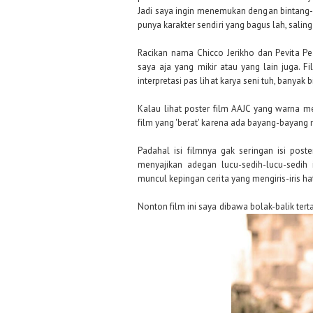
Jadi saya ingin menemukan dengan bintang-bi
punya karakter sendiri yang bagus lah, sali
Racikan nama Chicco Jerikho dan Pevita P
saya aja yang mikir atau yang lain juga. F
interpretasi pas lihat karya seni tuh, banyak
Kalau lihat poster film AAJC yang warna me
film yang 'berat' karena ada bayang-bayang
Padahal isi filmnya gak seringan isi post
menyajikan adegan lucu-sedih-lucu-sedih
muncul kepingan cerita yang mengiris-iris hat
Nonton film ini saya dibawa bolak-balik tert