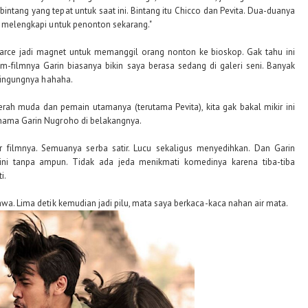
ntang yang tepat untuk saat ini. Bintang itu Chicco dan Pevita. Dua-duanya
ng melengkapi untuk penonton sekarang."
earce jadi magnet untuk memanggil orang nonton ke bioskop. Gak tahu ini
ilm-filmnya Garin biasanya bikin saya berasa sedang di galeri seni. Banyak
 bingungnya hahaha.
rah muda dan pemain utamanya (terutama Pevita), kita gak bakal mikir ini
 nama Garin Nugroho di belakangnya.
er filmnya. Semuanya serba satir. Lucu sekaligus menyedihkan. Dan Garin
 ini tanpa ampun. Tidak ada jeda menikmati komedinya karena tiba-tiba
i.
awa. Lima detik kemudian jadi pilu, mata saya berkaca-kaca nahan air mata.