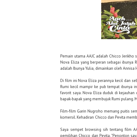
Pemain utama AAJC adalah Chicco Jerikho se
Nova Eliza yang berperan sebagai ibunya 
adalah Ibunya Yulia, dimainkan oleh Annisa 
Di film ini Nova Eliza perannya kecil dan s
Rumi kecil mampir ke pub tempat ibunya ini
favorit saya. Nova Eliza duduk di kejauha
bapak-bapak yang membujuk Rumi pulang. Men
Film-film Garin Nugroho memang puitis semu
komersil. Kehadiran Chicco dan Pevita membua
Saya sempet browsing sih tentang film AA
pemilihan Chicco dan Pevita. "Penonton say