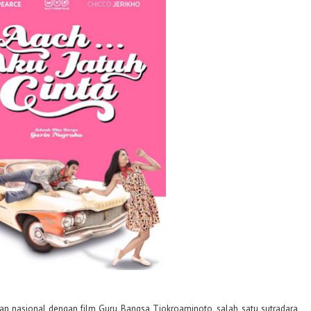
man nasional dengan film Guru Bangsa Tjokroaminoto, salah satu sutradara