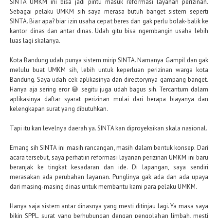
SINTA UMKM ini bisa jadi pintu masuk reformasi layanan perizinan.
Sebagai pelaku UMKM sih saya merasa butuh banget sistem seperti
SINTA. Biar apa? biar izin usaha cepat beres dan gak perlu bolak-balik ke
kantor dinas dan antar dinas. Udah gitu bisa ngembangin usaha lebih
luas lagi skalanya.
Kota Bandung udah punya sistem mirip SINTA. Namanya Gampil dan gak
melulu buat UMKM sih, lebih untuk keperluan perizinan warga kota
Bandung. Saya udah cek aplikasinya dan directorynya gampang banget.
Hanya aja sering eror 😅 segitu juga udah bagus sih. Tercantum dalam
aplikasinya daftar syarat perizinan mulai dari berapa biayanya dan
kelengkapan surat yang dibutuhkan.
Tapi itu kan levelnya daerah ya. SINTA kan diproyeksikan skala nasional.
Emang sih SINTA ini masih rancangan, masih dalam bentuk konsep. Dari
acara tersebut, saya perhatiin reformasi layanan perizinan UMKM ini baru
beranjak ke tingkat kesadaran dan ide. Di lapangan, saya sendiri
merasakan ada perubahan layanan. Punglinya gak ada dan ada upaya
dari masing-masing dinas untuk membantu kami para pelaku UMKM.
Hanya saja sistem antar dinasnya yang mesti ditinjau lagi. Ya masa saya
bikin SPPL, surat yang berhubungan dengan pengolahan limbah, mesti