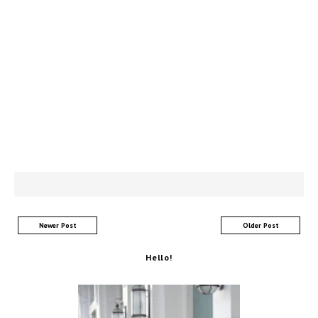
Newer Post
Older Post
Hello!