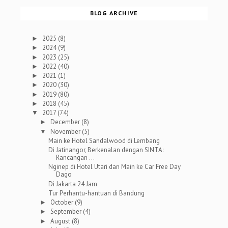
BLOG ARCHIVE
2025
(8)
►
2024
(9)
►
2023
(25)
►
2022
(40)
►
2021
(1)
►
2020
(30)
►
2019
(80)
►
2018
(45)
►
2017
(74)
▼
December
(8)
►
November
(5)
▼
Main ke Hotel Sandalwood di Lembang
Di Jatinangor, Berkenalan dengan SINTA:
Rancangan ...
Nginep di Hotel Utari dan Main ke Car Free Day
Dago
Di Jakarta 24 Jam
Tur Perhantu-hantuan di Bandung
October
(9)
►
September
(4)
►
August
(8)
►