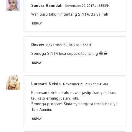
Sandra Hamidah
November 20, 2017 at 6:58 PM
Wah baru tahu nih tentang SINTA, tfs ya Teh
REPLY
Dedew
November 21, 2017 at 1:32 AM
Semoga SINTA bisa cepat dilaunching 😀😀
REPLY
Larasati Neisia
November 21, 2017 at 6:41 AM
Pantesan teteh selalu nawar jastip ikan yah, baru
tau kalo emang jualan. Hihi.
Semoga program Sinta nya segera terealisasi ya
Teh. Aamiin.
REPLY