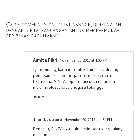
15 COMMENTS ON "DI JATINANGOR, BERKENALAN
DENGAN SINTA: RANCANGAN UNTUK MEMPERMUDAH
PERIZINAN BAGI UMKM"
Armita Fibri
November 20, 2017 at 1:03 PM
Iya memang, kadang lelah kalau harus di ping
pong sana sini. Semoga reformasi segera
terlaksana, SINTA cepat diluncurkan biar kita
makin melesat kayak negara tetangga.
REPLY
Tian Lustiana
November 20, 2017 at 1:31 PM
Bener lu, SINTA nya dulu jadiin baru yang lainnya
ngikutin