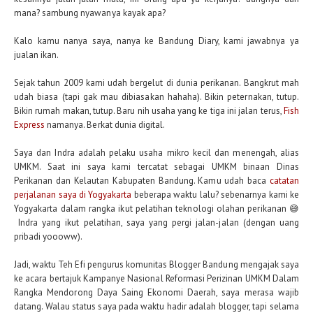
mana? sambung nyawanya kayak apa?
Kalo kamu nanya saya, nanya ke Bandung Diary, kami jawabnya ya
jualan ikan.
Sejak tahun 2009 kami udah bergelut di dunia perikanan. Bangkrut mah
udah biasa (tapi gak mau dibiasakan hahaha). Bikin peternakan, tutup.
Bikin rumah makan, tutup. Baru nih usaha yang ke tiga ini jalan terus,
Fish
Express
namanya. Berkat dunia digital.
Saya dan Indra adalah pelaku usaha mikro kecil dan menengah, alias
UMKM. Saat ini saya kami tercatat sebagai UMKM binaan Dinas
Perikanan dan Kelautan Kabupaten Bandung. Kamu udah baca
catatan
perjalanan saya di Yogyakarta
beberapa waktu lalu? sebenarnya kami ke
Yogyakarta dalam rangka ikut pelatihan teknologi olahan perikanan 😅
Indra yang ikut pelatihan, saya yang pergi jalan-jalan (dengan uang
pribadi yoooww).
Jadi, waktu Teh Efi pengurus komunitas Blogger Bandung mengajak saya
ke acara bertajuk Kampanye Nasional Reformasi Perizinan UMKM Dalam
Rangka Mendorong Daya Saing Ekonomi Daerah, saya merasa wajib
datang. Walau status saya pada waktu hadir adalah blogger, tapi selama