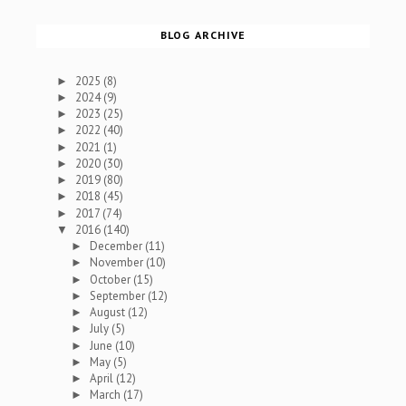
BLOG ARCHIVE
2025
(8)
►
2024
(9)
►
2023
(25)
►
2022
(40)
►
2021
(1)
►
2020
(30)
►
2019
(80)
►
2018
(45)
►
2017
(74)
►
2016
(140)
▼
December
(11)
►
November
(10)
►
October
(15)
►
September
(12)
►
August
(12)
►
July
(5)
►
June
(10)
►
May
(5)
►
April
(12)
►
March
(17)
►