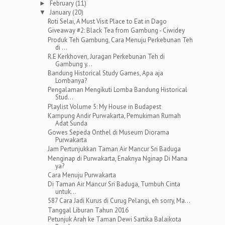
February
(11)
►
January
(20)
▼
Roti Selai, A Must Visit Place to Eat in Dago
Giveaway #2: Black Tea from Gambung - Ciwidey
Produk Teh Gambung, Cara Menuju Perkebunan Teh
di ...
R.E Kerkhoven, Juragan Perkebunan Teh di
Gambung y...
Bandung Historical Study Games, Apa aja
Lombanya?
Pengalaman Mengikuti Lomba Bandung Historical
Stud...
Playlist Volume 5: My House in Budapest
Kampung Andir Purwakarta, Pemukiman Rumah
Adat Sunda
Gowes Sepeda Onthel di Museum Diorama
Purwakarta
Jam Pertunjukkan Taman Air Mancur Sri Baduga
Menginap di Purwakarta, Enaknya Nginap Di Mana
ya?
Cara Menuju Purwakarta
Di Taman Air Mancur Sri Baduga, Tumbuh Cinta
untuk...
587 Cara Jadi Kurus di Curug Pelangi, eh sorry, Ma...
Tanggal Liburan Tahun 2016
Petunjuk Arah ke Taman Dewi Sartika Balaikota